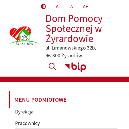
Przejdź
A-
A
A+
do
Dom Pomocy
treści
Społecznej w
Żyrardowie
ul. Limanowskiego 32b,
96-300 Żyrardów
MENU PODMIOTOWE
Dyrekcja
Pracownicy